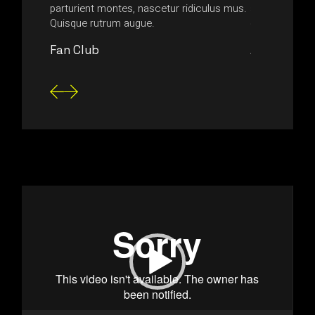
nsectetur
parturient montes, nascetur ridiculus mus.
aliquam magn
Quisque rutrum augue.
consectetur 
Fan Club
Anonymou
Video
Player