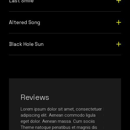
Last Smile
Altered Song
Black Hole Sun
Reviews
ssa in,
Lorem ipsum dolor sit amet, consectetuer
Nam at quam l
ttis
adipiscing elit. Aenean commodo ligula
ultrices nequ
is urna,
eget dolor. Aenean massa. Cum sociis
egestas tempus
usce
Theme natoque penatibus et magnis dis
non accumsan