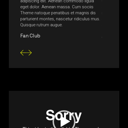
ttis
adipiscing elit. Aenean commodo ligula
ultrices nequ
is urna,
eget dolor. Aenean massa. Cum sociis
egestas tempus
usce
Theme natoque penatibus et magnis dis
non accumsan
nsectetur
parturient montes, nascetur ridiculus mus.
aliquam magn
Quisque rutrum augue.
consectetur 
Fan Club
Anonymou
Video
Player