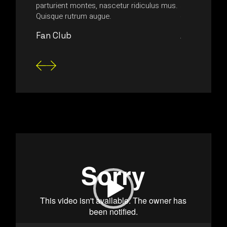
nsectetur
parturient montes, nascetur ridiculus mus.
aliquam magn
Quisque rutrum augue.
consectetur 
Fan Club
Anonymou
Video
Player