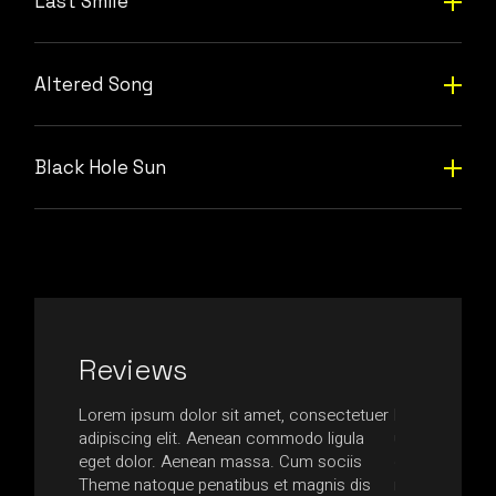
Last Smile
Altered Song
Black Hole Sun
Reviews
ssa in,
Lorem ipsum dolor sit amet, consectetuer
Nam at quam l
ttis
adipiscing elit. Aenean commodo ligula
ultrices nequ
is urna,
eget dolor. Aenean massa. Cum sociis
egestas tempus
usce
Theme natoque penatibus et magnis dis
non accumsan